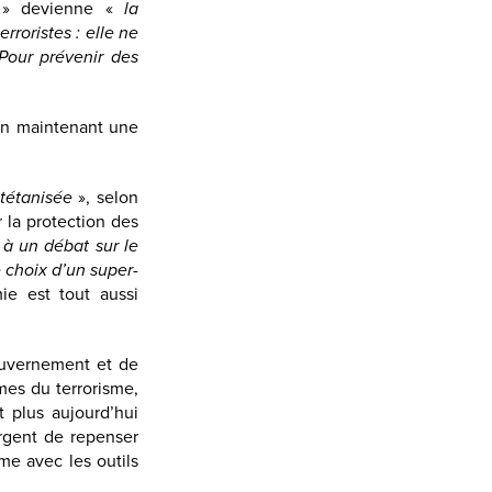
» devienne «
la
rroristes : elle ne
our prévenir des
en maintenant une
tétanisée
», selon
 la protection des
 à un débat sur le
e choix d’un super-
mie est tout aussi
uvernement et de
mes du terrorisme,
t plus aujourd’hui
rgent de repenser
e avec les outils