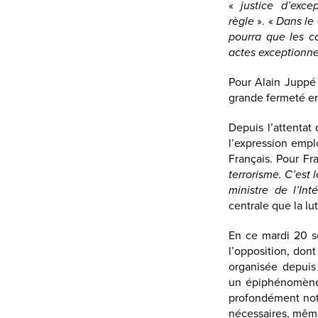
«
justice d’excep
règle
». «
Dans le 
pourra que les 
actes exceptionnel
Pour Alain Juppé 
grande fermeté en
Depuis l’attentat 
l’expression empl
Français. Pour Fra
terrorisme. C’est 
ministre de l’Inté
centrale que la lut
En ce mardi 20 
l’opposition, don
organisée depuis 
un épiphénomène 
profondément not
nécessaires, même 