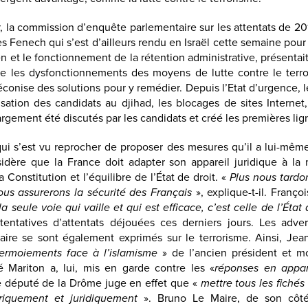
er, la commission d’enquête parlementaire sur les attentats de 20
 Fenech qui s’est d’ailleurs rendu en Israël cette semaine pour
ien et le fonctionnement de la rétention administrative, présentai
se les dysfonctionnements des moyens de lutte contre le terr
éconise des solutions pour y remédier. Depuis l’Etat d’urgence, 
isation des candidats au djihad, les blocages de sites Interne
argement été discutés par les candidats et créé les premières lig
qui s’est vu reprocher de proposer des mesures qu’il a lui-mêm
dère que la France doit adapter son appareil juridique à la 
a Constitution et l’équilibre de l’État de droit. «
Plus nous tardon
ous assurerons la sécurité des Français
», explique-t-il. Franço
la seule voie qui vaille et qui est efficace, c’est celle de l’État
tentatives d’attentats déjouées ces derniers jours. Les adver
aire se sont également exprimés sur le terrorisme. Ainsi, Je
termoiements face à l’islamisme
» de l’ancien président et m
 Mariton a, lui, mis en garde contre les «
réponses en appar
e député de la Drôme juge en effet que «
mettre tous les fichés
riquement et juridiquement
». Bruno Le Maire, de son côté