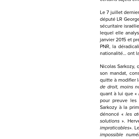
Le 7 juillet derni
député LR Georges
sécuritaire israél
lequel elle analy
janvier 2015 et pr
PNR, la déradical
nationalité… ont l
Nicolas Sarkozy, 
son mandat, consi
quitte à modifier l
de droit, moins n
quant à lui que «
pour preuve les 
Sarkozy à la prim
dénoncé «
les a
solutions
». Hervé
impraticables
». L
impossible numé