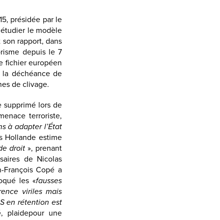
15, présidée par le
 étudier le modèle
t son rapport, dans
orisme depuis le 7
le fichier européen
t, la déchéance de
nes de clivage.
e supprimé lors de
menace terroriste,
s à adapter l’État
is Hollande estime
 de droit
», prenant
saires de Nicolas
an-François Copé a
oqué les «
fausses
ence viriles mais
 S en rétention est
, plaidepour une