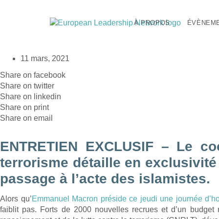
Skip
to
content
À PROPOS
ÉVÈNEM
Laurent Nuñez: «L’État islamique se reconstitue dans la clande
11 mars, 2021
Share on facebook
Share on twitter
Share on linkedin
Share on print
Share on email
ENTRETIEN EXCLUSIF
– Le coo
terrorisme détaille en exclusivit
passage à l’acte des islamistes.
Alors qu’
Emmanuel Macron préside ce jeudi une journée d’ho
faiblit pas. Forts de 2000 nouvelles recrues et d’un budget 