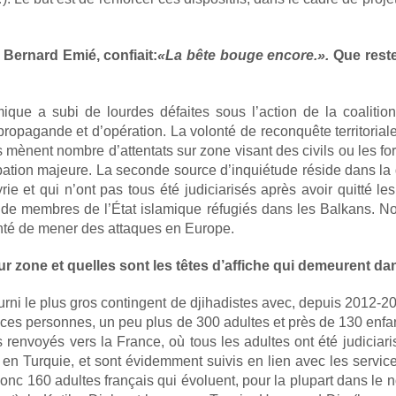
 Bernard Emié, confiait:
«La bête bouge encore.».
Que reste
ique a subi de lourdes défaites sous l’action de la coalitio
propagande et d’opération. La volonté de reconquête territorial
ls mènent nombre d’attentats sur zone visant des civils ou les f
upation majeure. La seconde source d’inquiétude réside dans l
yrie et qui n’ont pas tous été judiciarisés après avoir quitté l
de membres de l’État islamique réfugiés dans les Balkans. No
onté de mener des attaques en Europe.
r zone et quelles sont les têtes d’affiche qui demeurent da
rni le plus gros contingent de djihadistes avec, depuis 2012-2
ces personnes, un peu plus de 300 adultes et près de 130 enfan
is renvoyés vers la France, où tous les adultes ont été judiciar
 Turquie, et sont évidemment suivis en lien avec les services
 160 adultes français qui évoluent, pour la plupart dans le nor