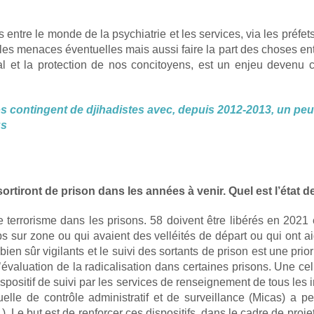
entre le monde de la psychiatrie et les services, via les préfets
s menaces éventuelles mais aussi faire la part des choses entre 
al et la protection de nos concitoyens, est un enjeu devenu c
ros contingent de djihadistes avec, depuis 2012-2013, un peu
us
ont de prison dans les années à venir. Quel est l’état des 
rrorisme dans les prisons. 58 doivent être libérés en 2021 e
s sur zone ou qui avaient des velléités de départ ou qui ont ai
n sûr vigilants et le suivi des sortants de prison est une prio
valuation de la radicalisation dans certaines prisons. Une cellu
spositif de suivi par les services de renseignement de tous les 
uelle de contrôle administratif et de surveillance (Micas) a
. Le but est de renforcer ces dispositifs, dans le cadre de proje