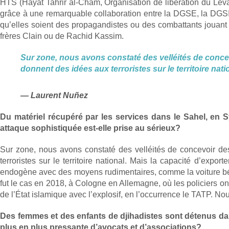
HTS (Hayat Tahrir al-Cham, Organisation de libération du Levant)
grâce à une remarquable collaboration entre la DGSE, la DGSI et
qu’elles soient des propagandistes ou des combattants jouant
frères Clain ou de Rachid Kassim.
Sur zone, nous avons constaté des velléités de conce
donnent des idées aux terroristes sur le territoire nati
Laurent Nuñez
Du matériel récupéré par les services dans le Sahel, en Sy
attaque sophistiquée est-elle prise au sérieux?
Sur zone, nous avons constaté des velléités de concevoir de
terroristes sur le territoire national. Mais la capacité d’expo
endogène avec des moyens rudimentaires, comme la voiture bélie
fut le cas en 2018, à Cologne en Allemagne, où les policiers ont
de l’État islamique avec l’explosif, en l’occurrence le TATP. No
Des femmes et des enfants de djihadistes sont détenus dan
plus en plus pressante d’avocats et d’associations?