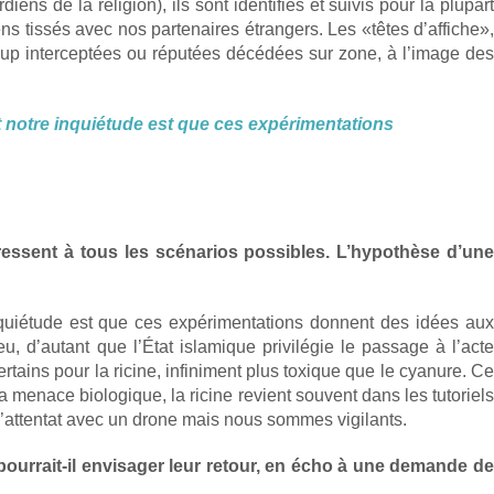
s de la religion), ils sont identifiés et suivis pour la plupart
ns tissés avec nos partenaires étrangers. Les «têtes d’affiche»,
oup interceptées ou réputées décédées sur zone, à l’image des
 notre inquiétude est que ces expérimentations
téressent à tous les scénarios possibles. L’hypothèse d’une
nquiétude est que ces expérimentations donnent des idées aux
eu, d’autant que l’État islamique privilégie le passage à l’acte
ains pour la ricine, infiniment plus toxique que le cyanure. Ce
a menace biologique, la ricine revient souvent dans les tutoriels
 d’attentat avec un drone mais nous sommes vigilants.
ourrait-il envisager leur retour, en écho à une demande de