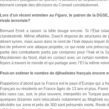
tiennent compte des décisions du Conseil constitutionnel.
Lors d’un récent entretien au
Figaro
, le patron de la DGSE,
rivale terroriste?
Bernard Emié a raison: la bête bouge encore. Si l’État islam
clandestinité. Même affaiblie, Daech dispose de structures de 
désert syrien, mais aussi dans le nord de l’Irak depuis lequel i
but de prévenir une attaque projetée, ce qui reste une préocc
partie des combattants partis par centaines pour l’Irak et la S
Macédonien du Nord, était en contact avec un certain nombre 
foyers à travers le monde et qui partage avec l’EI la même vol
Peut-on estimer le nombre de djihadistes français encore su
Rappelons d’abord que la France est le pays d’Europe qui a fou
Français ou résidents en France âgés de 13 ans et plus. Parmi 
très rares cas, soit, le plus souvent, interpellés en Turquie pu
quelques dizaines sont relocalisés notamment au Maghreb ou en
décédés sur zone et près de 300 sont présumés morts. Reste donc