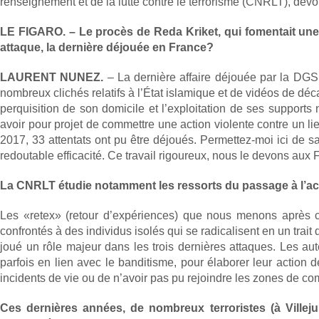
renseignement et de la lutte contre le terrorisme (CNRLT), dévo
LE FIGARO. – Le procès de Reda Kriket, qui fomentait une a
attaque, la dernière déjouée en France?
LAURENT NUNEZ.
– La dernière affaire déjouée par la DGSI
nombreux clichés relatifs à l’État islamique et de vidéos de dé
perquisition de son domicile et l’exploitation de ses supports 
avoir pour projet de commettre une action violente contre un li
2017, 33 attentats ont pu être déjoués. Permettez-moi ici de 
redoutable efficacité. Ce travail rigoureux, nous le devons aux F
La CNRLT étudie notamment les ressorts du passage à l’act
Les «retex» (retour d’expériences) que nous menons après c
confrontés à des individus isolés qui se radicalisent en un tra
joué un rôle majeur dans les trois dernières attaques. Les aut
parfois en lien avec le banditisme, pour élaborer leur action 
incidents de vie ou de n’avoir pas pu rejoindre les zones de com
Ces dernières années, de nombreux terroristes (à Villeju