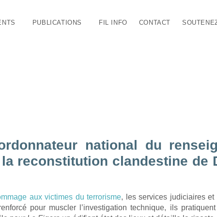
ENTS
PUBLICATIONS
FIL INFO
CONTACT
SOUTENE
stinité» (Christophe Cornevin et Jean Chichozola – Le Figaro)
rdonnateur national du renseig
é la reconstitution clandestine de
mmage aux victimes du terrorisme
, les services judiciaires 
renforcé pour muscler l’investigation technique, ils pratique