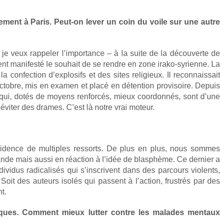
ement à Paris. Peut-on lever un coin du voile sur une autre
 je veux rappeler l’importance – à la suite de la découverte de
ent manifesté le souhait de se rendre en zone irako-syrienne. La
 confection d’explosifs et des sites religieux. Il reconnaissait
 octobre, mis en examen et placé en détention provisoire. Depuis
t qui, dotés de moyens renforcés, mieux coordonnés, sont d’une
 éviter des drames. C’est là notre vrai moteur.
vidence de multiples ressorts. De plus en plus, nous sommes
gande mais aussi en réaction à l’idée de blasphème. Ce dernier a
ividus radicalisés qui s’inscrivent dans des parcours violents,
oit des auteurs isolés qui passent à l’action, frustrés par des
t.
triques. Comment mieux lutter contre les malades mentaux