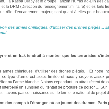
, la Katiba Diaby et le groupe Tanzim Hurras ad-Din (les gardien
 la DRM (Direction du renseignement militaire) et les forts lie
 un rôle d’encadrement majeur, sont quant à elles pour beauc
voir des armes chimiques, d’utiliser des drones piégés… Et
onal
rie et en Irak tendrait à montrer que les terroristes s’in
s armes chimiques, d’utiliser des drones piégés… Et notre i
rter ce type d’arme est assez limitée et nous y croyons assez p
r ou l’arme blanche. Notons cependant un attrait récent de cert
 interpellé un Tunisien qui tentait de produire ce poison… Sur l
us n’avons pas connaissance sur le territoire national de projet
s des camps à l’étranger, où se jouent des drames. Paris p