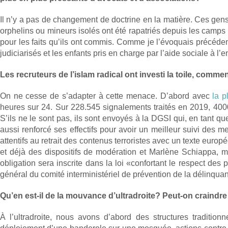
Il n’y a pas de changement de doctrine en la matière. Ces gens, 
orphelins ou mineurs isolés ont été rapatriés depuis les camps 
pour les faits qu’ils ont commis. Comme je l’évoquais précédem
judiciarisés et les enfants pris en charge par l’aide sociale à 
Les recruteurs de l’islam radical ont investi la toile, comme
On ne cesse de s’adapter à cette menace. D’abord avec
la p
heures sur 24. Sur 228.545 signalements traités en 2019, 4000
S’ils ne le sont pas, ils sont envoyés à la DGSI qui, en tant q
aussi renforcé ses effectifs pour avoir un meilleur suivi de
attentifs au retrait des contenus terroristes avec un texte eur
et déjà des dispositifs de modération et Marlène Schiappa, mini
obligation sera inscrite dans la loi «confortant le respect des
général du comité interministériel de prévention de la délinquan
Qu’en est-il de la mouvance d’ultradroite? Peut-on craindre
À l’ultradroite, nous avons d’abord des structures traditionn