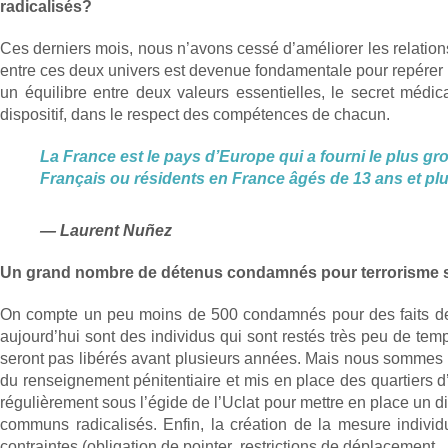
radicalisés?
Ces derniers mois, nous n’avons cessé d’améliorer les relations 
entre ces deux univers est devenue fondamentale pour repérer le
un équilibre entre deux valeurs essentielles, le secret médic
dispositif, dans le respect des compétences de chacun.
La France est le pays d’Europe qui a fourni le plus g
Français ou résidents en France âgés de 13 ans et pl
Laurent Nuñez
Un grand nombre de détenus condamnés pour terrorisme sortir
On compte un peu moins de 500 condamnés pour des faits de te
aujourd’hui sont des individus qui sont restés très peu de temp
seront pas libérés avant plusieurs années. Mais nous sommes bie
du renseignement pénitentiaire et mis en place des quartiers d’é
régulièrement sous l’égide de l’Uclat pour mettre en place un di
communs radicalisés. Enfin, la création de la mesure individ
contraintes (obligation de pointer, restrictions de déplacement…)