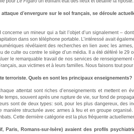
ile pour
Le Figaro
un édifiant état des lieux et détaille la riposte.
ttaque d’envergure sur le sol français, se déroule actuell
 concerne un mineur qui a fait l’objet d’un signalement – dont
capitation dans son téléphone portable. L’intéressé avait égalem
numériques révélaient des recherches en lien avec les armes, la
eu de culte ou contre le siège d’un média. Il a été déféré le 29
saluer le remarquable travail de nos services de renseignemen
rançais, aux victimes et à leurs familles. Nous faisons tout pour
e terroriste. Quels en sont les principaux enseignements?
haque attentat sont riches d’enseignements et mettent en é
it de temps, souvent après une rupture de vie, sur fond de propa
eurs sont de deux types: soit, pour les plus dangereux, des ind
de manière structurée avec armes à feu et en groupe organisé. S
bats. Cette dernière catégorie est la plus fréquente actuellemen
if, Paris, Romans-sur-Isère) avaient des profils psychia