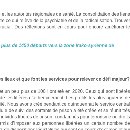
 et les autorités régionales de santé. La consolidation des liens
ce qui relève de la psychiatrie et de la radicalisation. Trouver
rucial. Des réflexions sont en cours pour encore améliorer le
 plus de 1450 départs vers la zone irako-syrienne de
lieux et que font les services pour relever ce défi majeur?
t un peu plus de 100 l’ont été en 2020. Ceux qui sont libérés
dé les filières d’acheminement. Les profils les plus aguerris ne
rité. Nous avons créé pendant ce quinquennat le service central
le de suivi des sortants de prison a été créée et se réunit très
individus libérés de prison, condamnés pour terrorisme ou droits
 permis d’imposer aux personnes libérées un certain nombre de
ts de dispositions législatives qui sont en cours d’examen et qui