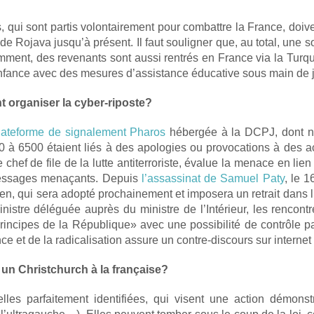
qui sont partis volontairement pour combattre la France, doivent
de Rojava jusqu’à présent. Il faut souligner que, au total, une
ment, des revenants sont aussi rentrés en France via la Turquie
l’enfance avec des mesures d’assistance éducative sous main de j
nt organiser la cyber-riposte?
lateforme de signalement Pharos
hébergée à la DCPJ, dont nou
 à 6500 étaient liés à des apologies ou provocations à des ac
ue chef de file de la lutte antiterroriste, évalue la menace en 
s messages menaçants. Depuis
l’assassinat de Samuel Paty
, le 
opéen, qui sera adopté prochainement et imposera un retrait dans
stre déléguée auprès du ministre de l’Intérieur, les rencontre 
 principes de la République» avec une possibilité de contrôle pa
ce et de la radicalisation assure un contre-discours sur interne
 un Christchurch à la française?
elles parfaitement identifiées, qui visent une action démonstr