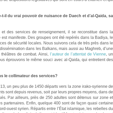
-t-il du vrai pouvoir de nuisance de Daech et d’al-Qaida, s
n et des services de renseignement, il se reconstitue dans la
e est manifeste. Des groupes ont été repérés dans la Badiya, le
orces de sécurité locales. Nous suivons cela de très près dans le
a dissémination dans les Balkans, mais aussi au Maghreb, d’une
es théâtres de combat. Ainsi,
l’auteur de l’attentat de Vienne
, u
us éprouvons le même souci avec al-Qaida, qui entretient des
ns le collimateur des services?
013, un peu plus de 1450 départs vers la zone irako-syrienne de
ts sont depuis revenus, soit par leurs propres moyens, dans de
isés. Par ailleurs, près de 250 adultes sont détenus sur zone et
 partenaires. Enfin, quelque 400 sont de façon quasi certaine
d-ouest syrien. Répartis entre l’État islamique, les rebelles du