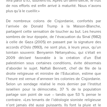
fera partir d’ici, sourient-ils. Après un demi-siècle, le fruit
de nos efforts est enfin arrivé à maturité. Nous n’avons
plus qu’à le cueillir.»
De nombreux colons de Cisjordanie, confortés par
l’arrivée de Donald Trump à la Maison-Blanche,
partagent cette sensation de toucher au but. Les heures
sombres de leur épopée, de l’évacuation du Sinaï (1982)
à celle de Gaza (2005) en passant par la signature des
accords d’Oslo (1993), ne sont plus, à leurs yeux, qu’un
lointain souvenir. Benyamin Nétanyahou, qui s’était en
2009 déclaré favorable à la création d’un État
palestinien sous certaines conditions, évite désormais
d’aborder le sujet. Naftali Bennett, chef de file de la
droite religieuse et ministre de l’Education, estime que
l’heure est venue d’annexer les colonies de Cisjordanie.
Selon un sondage réalisé le mois dernier par l’Institut
israélien pour la démocratie, 37 % de la population
partage son point de vue – tandis que 53 % pense le
contraire. «Les tenants de l’idéologie sioniste religieuse
n’ont jamais été aussi puissants. Ils font la pluie et le