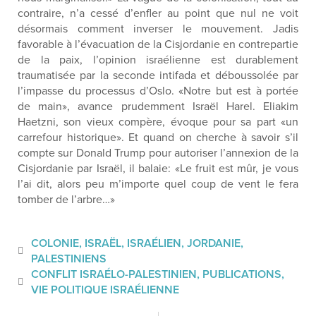
contraire, n’a cessé d’enfler au point que nul ne voit
désormais comment inverser le mouvement. Jadis
favorable à l’évacuation de la Cisjordanie en contrepartie
de la paix, l’opinion israélienne est durablement
traumatisée par la seconde intifada et déboussolée par
l’impasse du processus d’Oslo. «Notre but est à portée
de main», avance prudemment Israël Harel. Eliakim
Haetzni, son vieux compère, évoque pour sa part «un
carrefour historique». Et quand on cherche à savoir s’il
compte sur Donald Trump pour autoriser l’annexion de la
Cisjordanie par Israël, il balaie: «Le fruit est mûr, je vous
l’ai dit, alors peu m’importe quel coup de vent le fera
tomber de l’arbre…»
COLONIE
,
ISRAËL
,
ISRAÉLIEN
,
JORDANIE
,
PALESTINIENS
CONFLIT ISRAÉLO-PALESTINIEN
,
PUBLICATIONS
,
VIE POLITIQUE ISRAÉLIENNE