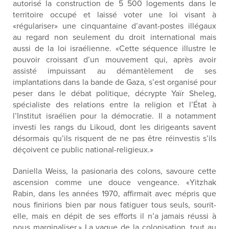
autorisé la construction de 5 500 logements dans le
territoire occupé et laissé voter une loi visant à
«régulariser» une cinquantaine d’avant-postes illégaux
au regard non seulement du droit international mais
aussi de la loi israélienne. «Cette séquence illustre le
pouvoir croissant d’un mouvement qui, après avoir
assisté impuissant au démantèlement de ses
implantations dans la bande de Gaza, s’est organisé pour
peser dans le débat politique, décrypte Yaïr Sheleg,
spécialiste des relations entre la religion et l’État à
l’Institut israélien pour la démocratie. Il a notamment
investi les rangs du Likoud, dont les dirigeants savent
désormais qu’ils risquent de ne pas être réinvestis s’ils
déçoivent ce public national-religieux.»
Daniella Weiss, la pasionaria des colons, savoure cette
ascension comme une douce vengeance. «Yitzhak
Rabin, dans les années 1970, affirmait avec mépris que
nous finirions bien par nous fatiguer tous seuls, sourit-
elle, mais en dépit de ses efforts il n’a jamais réussi à
nous marginaliser.» La vague de la colonisation, tout au