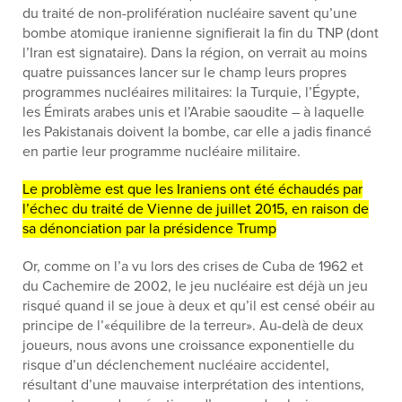
du traité de non-prolifération nucléaire savent qu’une
bombe atomique iranienne signifierait la fin du TNP (dont
l’Iran est signataire). Dans la région, on verrait au moins
quatre puissances lancer sur le champ leurs propres
programmes nucléaires militaires: la Turquie, l’Égypte,
les Émirats arabes unis et l’Arabie saoudite – à laquelle
les Pakistanais doivent la bombe, car elle a jadis financé
en partie leur programme nucléaire militaire.
Le problème est que les Iraniens ont été échaudés par
l’échec du traité de Vienne de juillet 2015, en raison de
sa dénonciation par la présidence Trump
Or, comme on l’a vu lors des crises de Cuba de 1962 et
du Cachemire de 2002, le jeu nucléaire est déjà un jeu
risqué quand il se joue à deux et qu’il est censé obéir au
principe de l’«équilibre de la terreur». Au-delà de deux
joueurs, nous avons une croissance exponentielle du
risque d’un déclenchement nucléaire accidentel,
résultant d’une mauvaise interprétation des intentions,