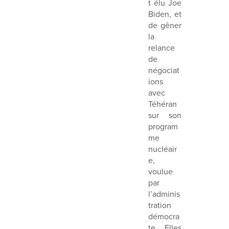
t élu Joe
Biden, et
de gêner
la
relance
de
négociat
ions
avec
Téhéran
sur son
program
me
nucléair
e,
voulue
par
l’adminis
tration
démocra
te. Elles