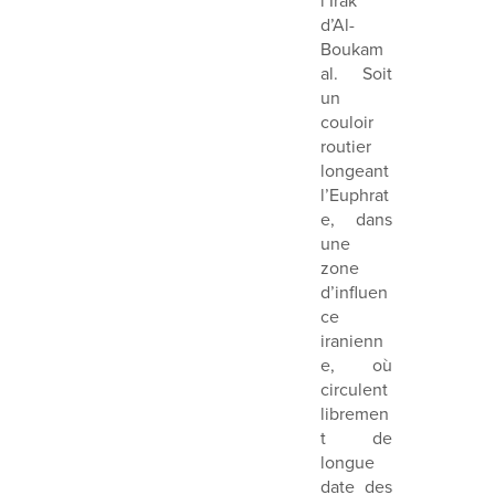
l’Irak
d’Al-
Boukam
al. Soit
un
couloir
routier
longeant
l’Euphrat
e, dans
une
zone
d’influen
ce
iranienn
e, où
circulent
libremen
t de
longue
date des