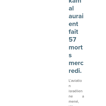
kam
al
aurai
ent
fait
57
mort
s
merc
redi.
L’aviatio
n
israélien
ne a
mené,