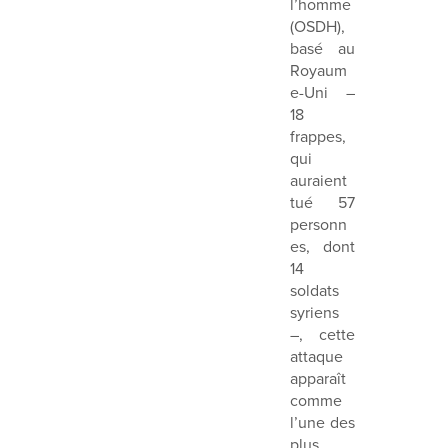
l’homme
(OSDH),
basé au
Royaum
e-Uni –
18
frappes,
qui
auraient
tué 57
personn
es, dont
14
soldats
syriens
–, cette
attaque
apparaît
comme
l’une des
plus