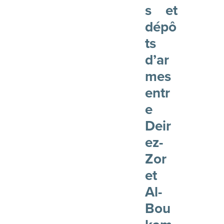
s et
dépô
ts
d’ar
mes
entr
e
Deir
ez-
Zor
et
Al-
Bou