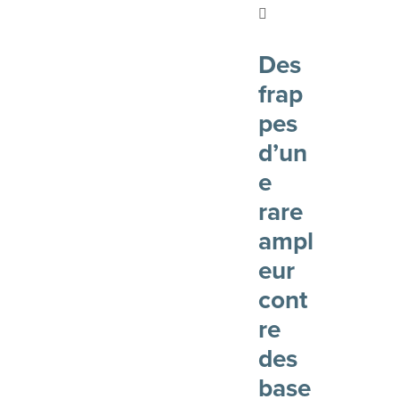
Des
frap
pes
d’un
e
rare
ampl
eur
cont
re
des
base