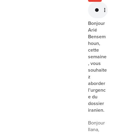
Bonjour
Arié
Bensem
houn,
cette
semaine
, vous
souhaite
z
aborder
l’urgenc
e du
dossier
iranien.
Bonjour
Ilana,