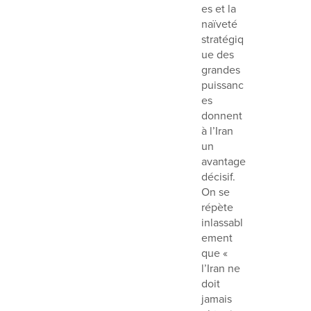
es et la
naïveté
stratégiq
ue des
grandes
puissanc
es
donnent
à l’Iran
un
avantage
décisif.
On se
répète
inlassabl
ement
que «
l’Iran ne
doit
jamais