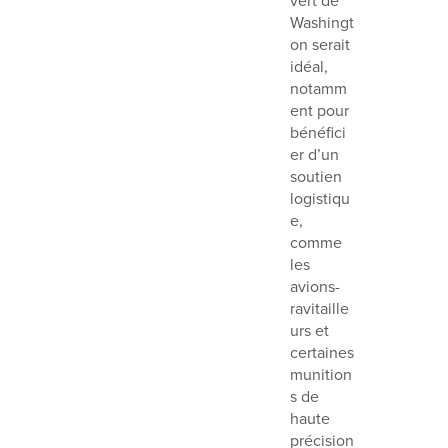
vert de
Washingt
on serait
idéal,
notamm
ent pour
bénéfici
er d’un
soutien
logistiqu
e,
comme
les
avions-
ravitaille
urs et
certaines
munition
s de
haute
précision