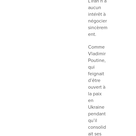
L’Iran n’a
aucun
intérêt à
négocier
sincèrem
ent.
Comme
Vladimir
Poutine,
qui
feignait
d’être
ouvert à
la paix
en
Ukraine
pendant
qu’il
consolid
ait ses