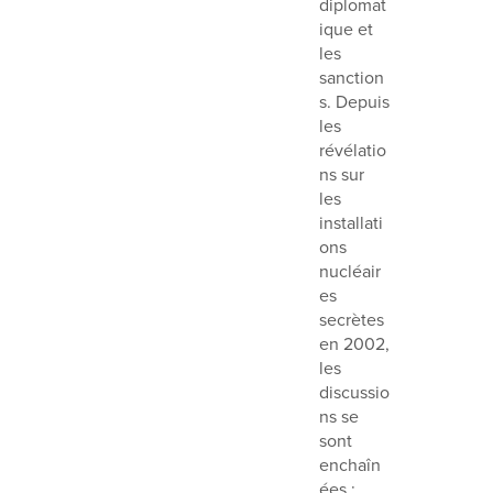
diplomat
ique et
les
sanction
s. Depuis
les
révélatio
ns sur
les
installati
ons
nucléair
es
secrètes
en 2002,
les
discussio
ns se
sont
enchaîn
ées :