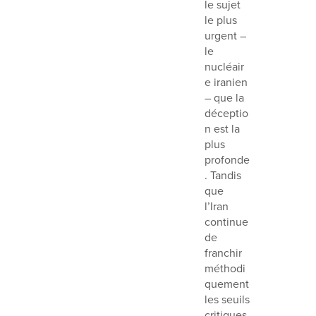
le sujet
le plus
urgent –
le
nucléair
e iranien
– que la
déceptio
n est la
plus
profonde
. Tandis
que
l’Iran
continue
de
franchir
méthodi
quement
les seuils
critiques