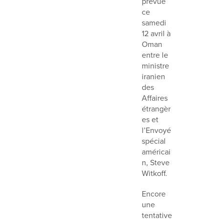
prévue
ce
samedi
12 avril à
Oman
entre le
ministre
iranien
des
Affaires
étrangèr
es et
l’Envoyé
spécial
américai
n, Steve
Witkoff.
Encore
une
tentative