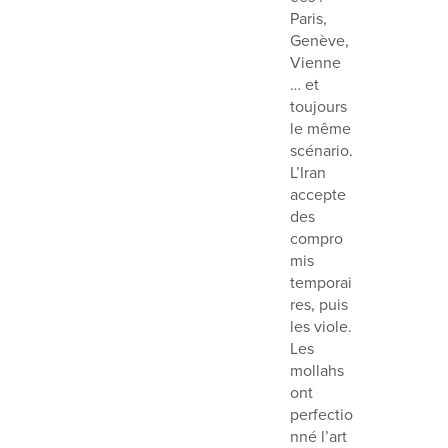
Paris,
Genève,
Vienne
… et
toujours
le même
scénario.
L’Iran
accepte
des
compro
mis
temporai
res, puis
les viole.
Les
mollahs
ont
perfectio
nné l’art