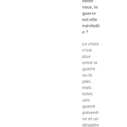
selon
vous, la
guerre
est-elle
inévitabl
e ?
Le choix
n’est
plus
entre la
guerre
ou la
paix,
mais
entre
une
guerre
préventi
ve et un
désastre