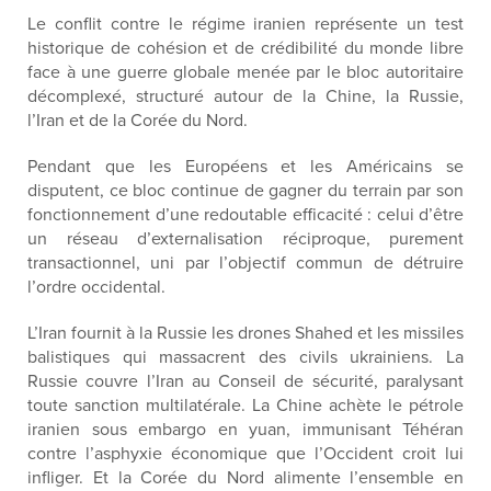
Le conflit contre le régime iranien représente
un test
historique
de cohésion
et de crédibilité
du monde libre
face à une guerre globale menée par
le
bloc autoritaire
décomplexé,
structuré autour de la Chine, la Russie,
l’Iran et
de
la Corée du Nord.
Pendant que les Européens et les Américains
se
disputent
, ce bloc continue de gagner du terrain
par
son
fonctionnement d’une redoutable efficacité
: celui d’être
un
réseau d’externalisation réciproque, purement
transactionnel, uni par
l’objectif commun de
détruire
l’ordre occidental.
L’Iran fournit à la Russie les drones Shahed et les missiles
balistiques qui massacrent des civils ukrainiens. La
Russie couvre l’Iran au Conseil de sécurité, paralysant
toute sanction multilatérale. La Chine achète le pétrole
iranien sous embargo en yuan, immunisant Téhéran
contre l’asphyxie économique que l’Occident croit lui
infliger. Et la Corée du Nord alimente l’ensemble en