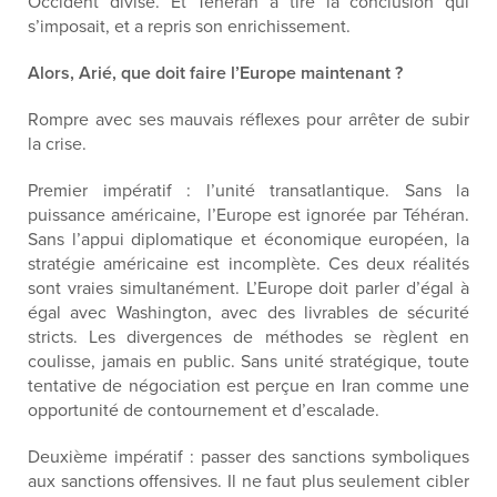
Occident divisé. Et Téhéran a tiré la conclusion qui
s’imposait, et a repris son enrichissement.
Alors,
Arié
, que doit faire l’Europe maintenant ?
Rompre avec ses mauvais réflexes
pour arrêter
de subir
la crise
.
Premier impératif : l’unité transatlantique
.
Sans la
puissance américaine, l’Europe est ignorée
par
Téhéran.
Sans l’appui diplomatique et économique européen, la
stratégie américaine est incomplète. Ces deux réalités
sont vraies simultanément.
L’Europe doit parler d’égal à
égal avec Washington
,
avec des livrables de sécurité
stricts
.
Les divergences de méthodes se règlent en
coulisse, jamais en public.
Sans unité stratégique, toute
tentative de négociation est perçue en Iran comme une
opportunité de contournement et d’escalade.
Deuxième impératif : passer des sanctions symboliques
aux sanctions offensives.
Il ne faut plus seulement cibler