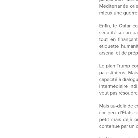
Méditerranée orie
mieux une guerre d
Enfin, le Qatar c
sécurité sur un pa
tout en finançan
étiquette humani
arsenal et de prép
Le plan Trump conf
palestiniens. Mai
capacité à dialog
intermédiaire ind
veut pas résoudre 
Mais au-delà de c
car peu d’États so
petit mais déjà p
contenue par un c