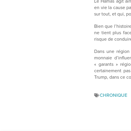
Le Hamas agit ain
en vie la cause p
sur tout, et qui, 
Bien que l’histoir
ne tient plus fac
risque de conduire
Dans une région 
monnaie d’influe
« garants » régi
certainement pas
Trump, dans ce co
CHRONIQUE