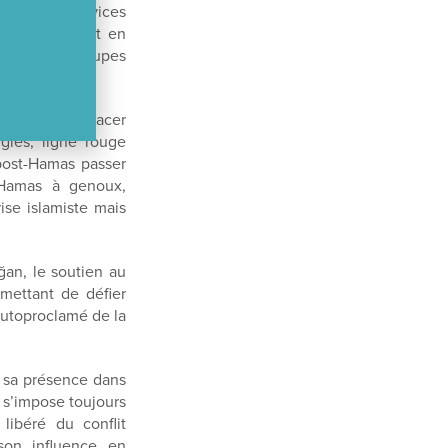
 pour les services
rdre à Gaza et en
 pour les groupes
ptible de menacer
giés, ligne rouge
post-Hamas passer
n Hamas à genoux,
se islamiste mais
an, le soutien au
mettant de défier
autoproclamé de la
t sa présence dans
i s’impose toujours
libéré du conflit
 son influence en