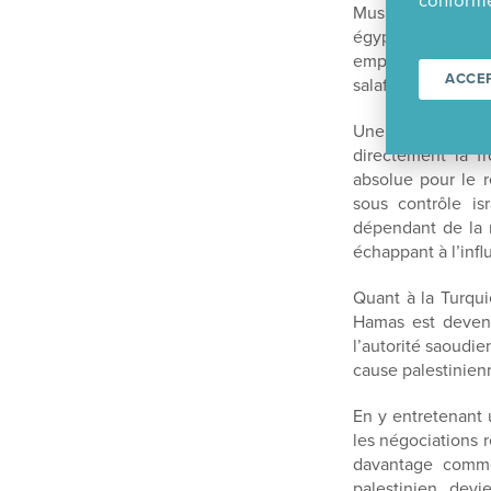
conformé
Musulmans, dont l
égyptiens, le Ha
empêchant le ter
ACCE
salafistes-jihadist
Une disparition 
directement la f
absolue pour le 
sous contrôle is
dépendant de la 
échappant à l’infl
Quant à la Turqu
Hamas est devenu
l’autorité saoudi
cause palestinienne
En y entretenant 
les négociations r
davantage comme 
palestinien devi