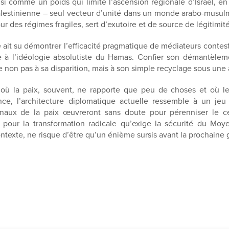
si comme un poids qui limite l’ascension régionale d’Israël, en
alestinienne – seul vecteur d’unité dans un monde arabo-musu
pour des régimes fragiles, sert d’exutoire et de source de légitimit
e ait su démontrer l’efficacité pragmatique de médiateurs contes
e à l’idéologie absolutiste du Hamas. Confier son démantèlem
 non pas à sa disparition, mais à son simple recyclage sous une 
où la paix, souvent, ne rapporte que peu de choses et où le 
nce, l’architecture diplomatique actuelle ressemble à un je
onaux de la paix œuvreront sans doute pour pérenniser le ce
 pour la transformation radicale qu’exige la sécurité du Moye
ntexte, ne risque d’être qu’un énième sursis avant la prochaine 