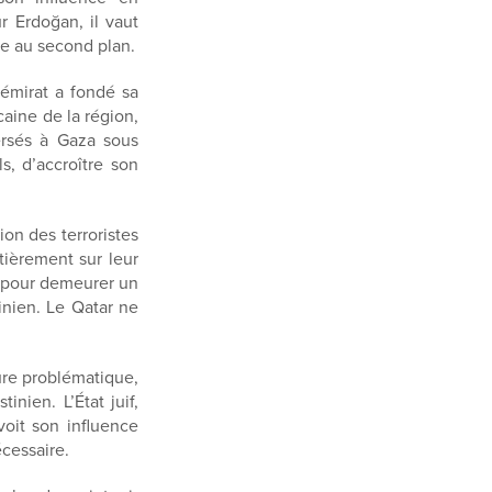
r Erdoğan, il vaut
ie au second plan.
’émirat a fondé sa
caine de la région,
ersés à Gaza sous
, d’accroître son
ion des terroristes
tièrement sur leur
s pour demeurer un
inien. Le Qatar ne
ure problématique,
inien. L’État juif,
voit son influence
cessaire.