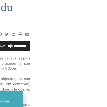
 du
Utilisez
00:00
les
flèches
des canaux les plus
haut/bas
 procéder à son
pour
re à Gaza.
augmenter
ou
objectifs, car son
diminuer
ui ont contribué,
le
 donc à la guerre,
volume.
ookies
lacable des Frères