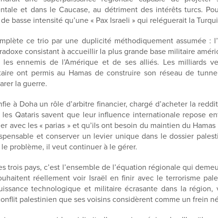
ntale et dans le Caucase, au détriment des intérêts turcs. Pou
e basse intensité qu’une « Pax Israeli » qui reléguerait la Turqu
omplète ce trio par une duplicité méthodiquement assumée : l
radoxe consistant à accueillir la plus grande base militaire améri
t les ennemis de l’Amérique et de ses alliés. Les milliards v
taire ont permis au Hamas de construire son réseau de tunnels
arer la guerre.
ie à Doha un rôle d’arbitre financier, chargé d’acheter la reddit
s les Qataris savent que leur influence internationale repose en
uer avec les « parias » et qu’ils ont besoin du maintien du Hama
ispensable et conserver un levier unique dans le dossier palest
le problème, il veut continuer à le gérer.
es trois pays, c’est l’ensemble de l’équation régionale qui deme
uhaitent réellement voir Israël en finir avec le terrorisme palest
uissance technologique et militaire écrasante dans la région, 
onflit palestinien que ses voisins considèrent comme un frein né