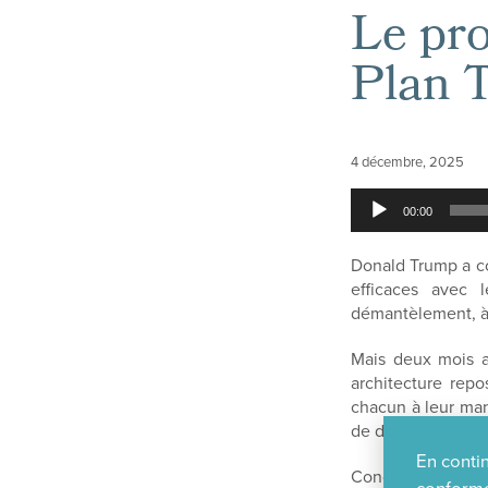
Le pr
Plan 
4 décembre, 2025
Lecteur
00:00
audio
Donald Trump a con
efficaces avec
démantèlement, à
Mais deux mois ap
architecture rep
chacun à leur mani
de devenir les arti
En contin
Concernant l’Égyp