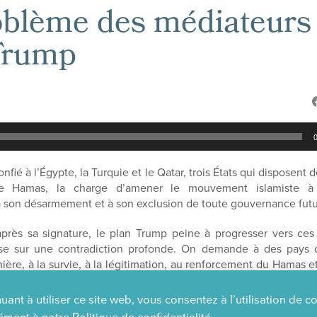
oblème des médiateurs
Trump
fié à l’Égypte, la Turquie et le Qatar, trois États qui disposent 
 le Hamas, la charge d’amener le mouvement islamiste à
 son désarmement et à son exclusion de toute gouvernance futu
rès sa signature, le plan Trump peine à progresser vers ces 
ose sur une contradiction profonde. On demande à des pays q
ère, à la survie, à la légitimation, au renforcement du Hamas et
sans de sa disparition.
uant à utiliser ce site web, vous consentez à l’utilisation de c
te, officiellement, le président Sissi se pose en adversaire imp