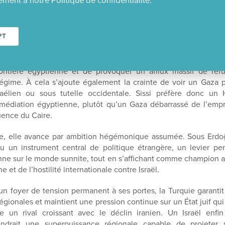
ment à notre Politique de confidentialité.
e Hamas est la branche palestinienne. Mais dans la pratique,
mas joue un rôle déterminant en maintenant un minimum d’o
ritoire de basculer dans l’anarchie ou de devenir un foyer
PT
es liés à l’État islamique, qui frappent déjà dans le Sinaï.
soudaine du Hamas pourrait ouvrir un vide sécuritaire susce
rontière égyptienne et de provoquer un afflux massif de réfu
régime. À cela s’ajoute également la crainte de voir un Gaza 
raélien ou sous tutelle occidentale. Sissi préfère donc u
médiation égyptienne, plutôt qu’un Gaza débarrassé de l’empri
uence du Caire.
ie, elle avance par ambition hégémonique assumée. Sous Erdoğ
 un instrument central de politique étrangère, un levier per
enne sur le monde sunnite, tout en s’affichant comme champion 
 et de l’hostilité internationale contre Israël.
un foyer de tension permanent à ses portes, la Turquie garanti
égionales et maintient une pression continue sur un État juif qu
un rival croissant avec le déclin iranien. Un Israël enfin 
endrait une superpuissance régionale capable de projeter