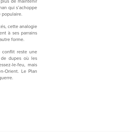
 plus de maintenir
lman qui s’achoppe
é populaire.
tés, cette analogie
ent à ses parrains
autre forme.
conflit reste une
u de dupes où les
ssez-le-feu, mais
n-Orient. Le Plan
guerre.