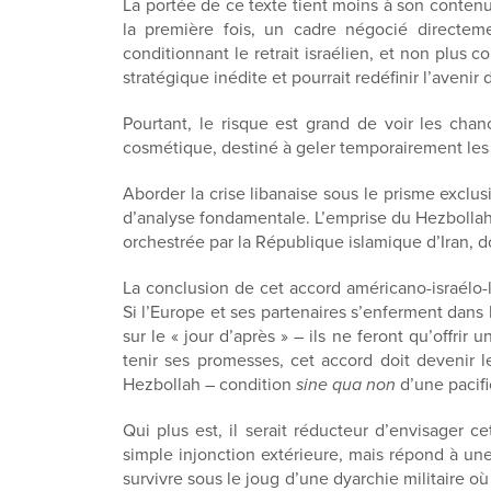
La portée de ce texte tient moins à son contenu
la première fois, un cadre négocié directe
conditionnant le retrait israélien, et non plus 
stratégique inédite et pourrait redéfinir l’avenir
Pourtant, le risque est grand de voir les cha
cosmétique, destiné à geler temporairement les h
Aborder la crise libanaise sous le prisme exclusi
d’analyse fondamentale. L’emprise du Hezbollah s
orchestrée par la République islamique d’Iran, do
La conclusion de cet accord américano-israélo
Si l’Europe et ses partenaires s’enferment dan
sur le « jour d’après » – ils ne feront qu’offrir
tenir ses promesses, cet accord doit devenir l
Hezbollah – condition
sine qua non
d’une pacifi
Qui plus est, il serait réducteur d’envisager
simple injonction extérieure, mais répond à une
survivre sous le joug d’une dyarchie militaire où