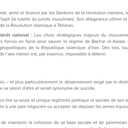
dé, armé et financé par les Gardiens de la révolution iraniens,
Faqih
(la tutelle du juriste musulman). Son allégeance ultime e
de la Révolution islamique à Téhéran.
térêt national :
Les choix stratégiques majeurs du mouvement
ses forces en Syrie pour sauver le régime de Bachar el-Assad,
géopolitiques de la République islamique d’Iran. Dès lors, to
de l’axe iranien est, par essence, impossible à obtenir.
– et plus particulièrement le désarmement exigé par le droit i
e sa raison d’être et serait synonyme de suicide.
on tire sa seule et unique légitimité politique et sociale de son
ntir à une paix négociée ou accepter de déposer les armes équiva
 de maintenir la cohésion de sa base sociale et de pérenniser s