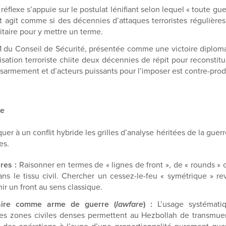
éflexe s’appuie sur le postulat lénifiant selon lequel « toute guer
 agit comme si des décennies d’attaques terroristes régulières e
taire pour y mettre un terme.
1 du Conseil de Sécurité, présentée comme une victoire diplomat
isation terroriste chiite deux décennies de répit pour reconstit
sarmement et d’acteurs puissants pour l’imposer est contre-produ
ue
r à un conflit hybride les grilles d’analyse héritées de la guerre
es.
res :
Raisonner en termes de « lignes de front », de « rounds » o
ns le tissu civil. Chercher un cessez-le-feu « symétrique » rev
ir un front au sens classique.
itaire comme arme de guerre (
lawfare
) :
L’usage systématiq
s des zones civiles denses permettent au Hezbollah de transmue