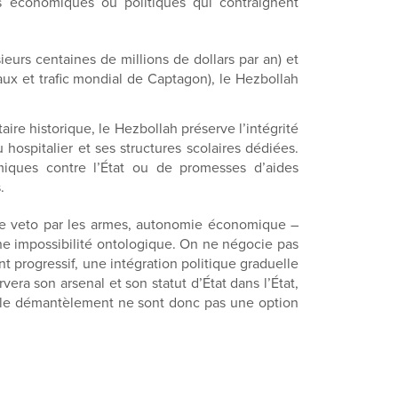
s économiques ou politiques qui contraignent
ieurs centaines de millions de dollars par an) et
aux et trafic mondial de Captagon), le Hezbollah
re historique, le Hezbollah préserve l’intégrité
u hospitalier et ses structures scolaires dédiées.
omiques contre l’État ou de promesses d’aides
.
t de veto par les armes, autonomie économique –
une impossibilité ontologique. On ne négocie pas
 progressif, une intégration politique graduelle
era son arsenal et son statut d’État dans l’État,
et le démantèlement ne sont donc pas une option