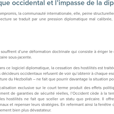
ique occidental et l’impasse de la 
compromis, la communauté internationale, elle, peine structurel
cture se traduit par une pression diplomatique mal calibrée, qu
 souffrent d’une déformation doctrinale qui consiste à ériger l
aire sous-jacente.
ns ce logiciel diplomatique, la cessation des hostilités est trait
s décideurs occidentaux refusent de voir qu’obtenir à chaque esc
cture du Hezbollah – ne fait que pourrir davantage la situation po
alisation exclusive sur le court terme produit des effets polit
mment de garanties de sécurité réelles, l’Occident cède à la t
 hostilités ne fait que sceller un statu quo précaire. Il offre
naux et repenser leurs stratégies. En refermant ainsi la fenêtre 
lement bien plus dévastateur.