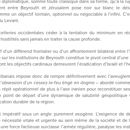
 diplomatique, somme toute classique dans sa forme, qu’à la rup
ment entre Beyrouth et Jérusalem pose noir sur blanc le 
comme un objectif lointain, optionnel ou négociable à l’infini. 
 du Levant.
ncelleries occidentales céder à la tentation du minimum en r
ostilités sans jamais en traiter la cause profonde.
f d’un différend frontalier ou d’un affrontement bilatéral entre l’
ur les institutions de Beyrouth constitue le pivot central d’une
nt les objectifs cardinaux demeurent l’éradication d’Israël et l’
-libanais impose donc de rompre définitivement avec l’aveuglem
s l’obsession d’un cessez-le-feu érigé en dogme – abordé comme 
 un répit opérationnel de plus à l’axe iranien pour reconstituer 
e point de départ d’une dynamique de salubrité géopolitique v
cation durable de la région.
 cet impératif sous un angle purement exogène. L’exigence de d
 nécessité vitale et urgente au sein même de la société et de l
 une force factieuse surclasse l’armée régulière, paralyse les ins