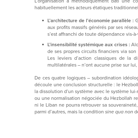
L’organisation a méthodiquement bâti une co
habituellement les acteurs étatiques traditionnel
L’architecture de l’économie parallèle :
Gr
aux profits massifs générés par ses résea
s’est affranchi de toute dépendance vis-à-v
L’insensibilité systémique aux crises :
Alo
de ses propres circuits financiers via son 
Les leviers d’action classiques de la d
multilatérales – n’ont aucune prise sur lui,
De ces quatre logiques – subordination idéolog
découle une conclusion structurelle : le Hezbol
la dissolution d’un système avec le système lui
ou une normalisation négociée du Hezbollah relèv
ni le Liban ne pourra retrouver sa souverainet
parmi d’autres, mais la condition
sine qua non
de