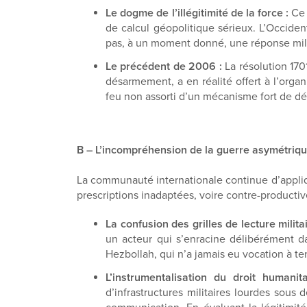
Le dogme de l’illégitimité de la force :
Ce r
de calcul géopolitique sérieux. L’Occident
pas, à un moment donné, une réponse mili
Le précédent de 2006 :
La résolution 170
désarmement, a en réalité offert à l’organ
feu non assorti d’un mécanisme fort de dé
B – L’incompréhension de la guerre asymétriq
La communauté internationale continue d’applique
prescriptions inadaptées, voire contre-productiv
La confusion des grilles de lecture militai
un acteur qui s’enracine délibérément da
Hezbollah, qui n’a jamais eu vocation à ten
L’instrumentalisation du droit human
d’infrastructures militaires lourdes sou