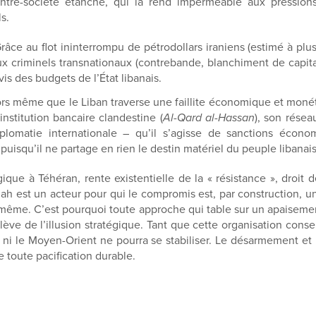
ntre-société étanche, qui la rend imperméable aux pression
s.
âce au flot ininterrompu de pétrodollars iraniens (estimé à plus
ux criminels transnationaux (contrebande, blanchiment de capit
is des budgets de l’État libanais.
rs même que le Liban traverse une faillite économique et monétai
institution bancaire clandestine (
Al-Qard al-Hassan
), son résea
iplomatie internationale – qu’il s’agisse de sanctions écon
 puisqu’il ne partage en rien le destin matériel du peuple libanais
ique à Téhéran, rente existentielle de la « résistance », droi
lah est un acteur pour qui le compromis est, par construction, 
-même. C’est pourquoi toute approche qui table sur un apaisement
e de l’illusion stratégique. Tant que cette organisation conserv
é, ni le Moyen-Orient ne pourra se stabiliser. Le désarmement 
 toute pacification durable.