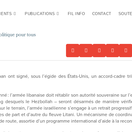
MENTS
PUBLICATIONS
FIL INFO
CONTACT
SOUTE
olitique pour tous
an ont signé, sous l’égide des États-Unis, un accord-cadre tril
nné : l’armée libanaise doit rétablir son autorité souveraine sur l
 desquels le Hezbollah – seront désarmés de manière vérifiée 
 le terrain, l’armée israélienne s’engage à un retrait progressi
s de part et d’autre du fleuve Litani. Un mécanisme de coordina
 de route, assortie d’un programme international d’aide à la recon