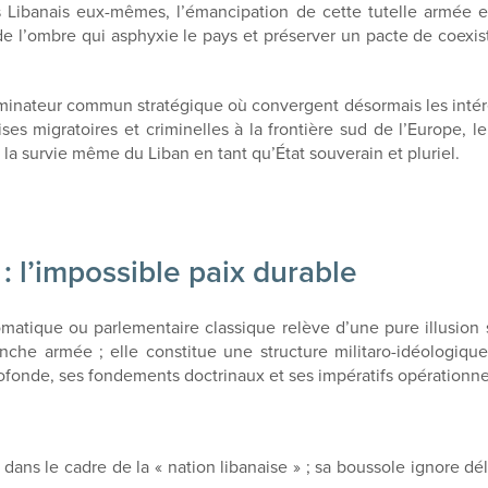
es Libanais eux-mêmes, l’émancipation de cette tutelle armée 
de l’ombre qui asphyxie le pays et préserver un pacte de coexi
nateur commun stratégique où convergent désormais les intérêts
crises migratoires et criminelles à la frontière sud de l’Europe,
 la survie même du Liban en tant qu’État souverain et pluriel.
 : l’impossible paix durable
matique ou parlementaire classique relève d’une pure illusion st
he armée ; elle constitue une structure militaro-idéologique gl
fonde, ses fondements doctrinaux et ses impératifs opérationnel
ns le cadre de la « nation libanaise » ; sa boussole ignore dé