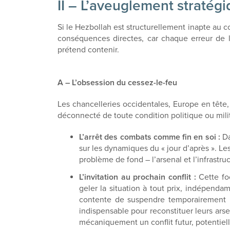
II – L’aveuglement stratég
Si le Hezbollah est structurellement inapte au 
conséquences directes, car chaque erreur de le
prétend contenir.
A – L’obsession du cessez-le-feu
Les chancelleries occidentales, Europe en tête,
déconnecté de toute condition politique ou milit
L’arrêt des combats comme fin en soi :
Da
sur les dynamiques du « jour d’après ». Le
problème de fond – l’arsenal et l’infrastru
L’invitation au prochain conflit :
Cette foc
geler la situation à tout prix, indépenda
contente de suspendre temporairement les
indispensable pour reconstituer leurs arse
mécaniquement un conflit futur, potentiel