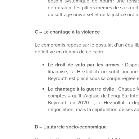
besoin systémique de nourrir une tensio
détruiraient les piliers mêmes de sa struc
du suffrage universel et de la justice ordin
C – Le chantage à la violence
Le compromis repose sur le postulat d’un équili
définitive en dehors de ce cadre.
Le droit de veto par les armes :
Disposa
libanaise, le Hezbollah ne subit aucune 
Beyrouth est placé sous sa coupe réglée e
Le chantage à la guerre civile :
Chaque foi
comptes – qu’il s’agisse de l’enquête inter
Beyrouth en 2020 –, le Hezbollah a déplo
négociation, mais la capitulation de ses a
D – L’autarcie socio-économique