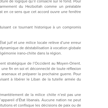
ture de logique qu’il consacre sur le fond. Pour
désarmement du Hezbollah comme un préalable
C’est en ce sens que cet accord ouvre une fenêtre
éduisant ce tournant historique à un compromis
État juif et une milice locale relève d’une erreur
 dynamique de déstabilisation à vocation globale
hégémonie irano-chiite dans la région.
ent stratégique de l’Occident au Moyen-Orient.
une fin en soi et déconnecté de toute réflexion
ses arsenaux et préparer la prochaine guerre. Pour
isant à libérer le Liban de la tutelle armée du
émantèlement de la milice chiite n’est pas une
’appareil d’État libanais. Aucune nation ne peut
titutions et confisque les décisions de paix ou de