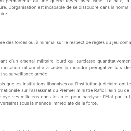
n permanente ou une guerre larvée avec Israël. La paix, la no
ture. L’organisation est incapable de se dissoudre dans la normali
aire.
bre des forces ou, à minima, sur le respect de règles du jeu co
nt d’un arsenal militaire lourd qui surclasse quantitativemen
incitation rationnelle à céder la moindre prérogative lors de
t sa surveillance armée.
s que les institutions libanaises ou l’institution judiciaire on
nationale sur l’assassinat du Premier ministre Rafic Hariri ou de l
yé ses miliciens dans les rues pour paralyser l’État par la t
dversaires sous la menace immédiate de la force.